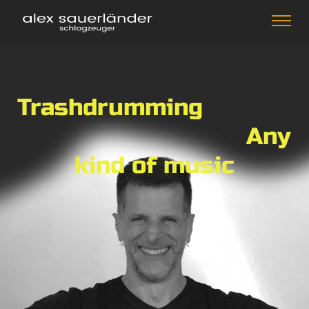
Trashdrumming
Any
kind of music